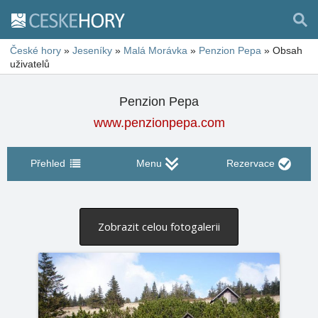
České hory
»
Jeseníky
»
Malá Morávka
»
Penzion Pepa
»
Obsah
uživatelů
Penzion Pepa
www.penzionpepa.com
Přehled
Menu
Rezervace
Zobrazit celou fotogalerii